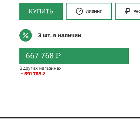
КУПИТЬ
ЛИЗИНГ
РА
3 шт. в наличии
667 768 ₽
В других магазинах
~ 691 768 ₽