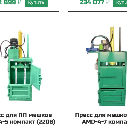
2 899 ₽
234 077 ₽
Купить
Куп
сс для ПП мешков
Пресс для мешко
-5 компакт (220В)
AMD-4-7 компа