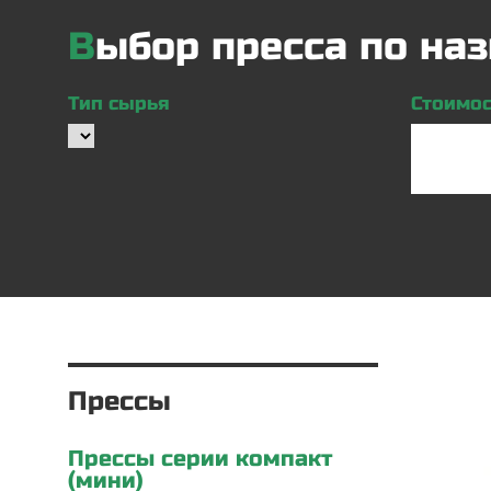
Выбор пресса по н
Тип сырья
Стоимост
Прессы
Прессы серии компакт
(мини)