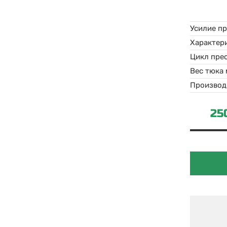
Усилие п
Цикл пре
Вес тюка
Производ
25