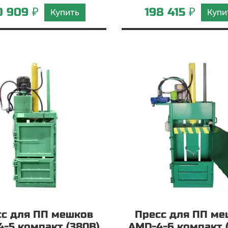
0 909 ₽
198 415 ₽
Купить
Купи
сс для ПП мешков
Пресс для ПП ме
-5 компакт (380В)
AMD-4-6 компакт 