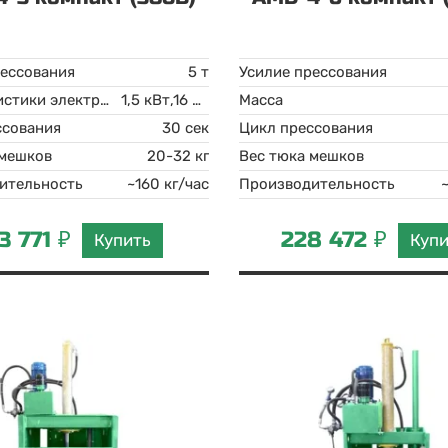
рессования
5 т
Усилие прессования
Характеристики электродвигателя
1,5 кВт,16 А 380 В
Масса
ссования
30 сек
Цикл прессования
 мешков
20-32 кг
Вес тюка мешков
ительность
~160 кг/час
Производительность
3 771 ₽
228 472 ₽
Купить
Куп