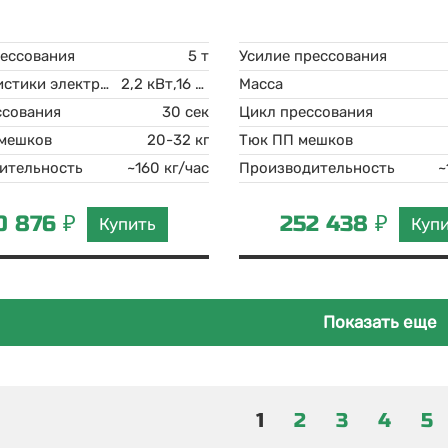
рессования
5 т
Усилие прессования
Характеристики электродвигателя
2,2 кВт,16 А 220 В
Масса
ссования
30 сек
Цикл прессования
 мешков
20-32 кг
Тюк ПП мешков
ительность
~160 кг/час
Производительность
~
0 876 ₽
252 438 ₽
Купить
Куп
Показать еще
1
2
3
4
5