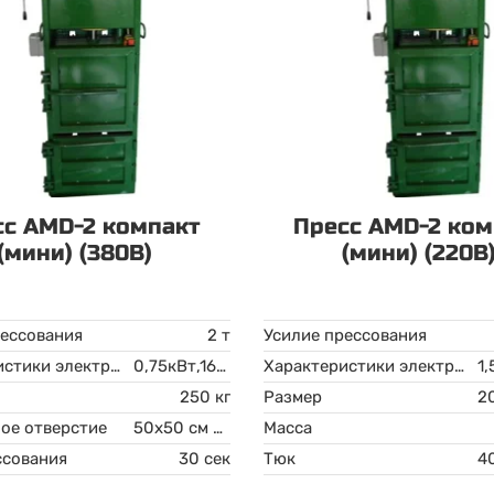
сс AMD-2 компакт
Пресс AMD-2 ком
(мини) (380В)
(мини) (220В
рессования
2 т
Усилие прессования
Характеристики электродвигателя
0,75кВт,16А 380В
Характеристики электродвигателя
250 кг
Размер
ое отверстие
50х50 см ВхШ
Масса
ссования
30 сек
Тюк