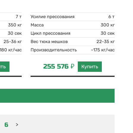
7 т
Усилие прессования
6 т
350 кг
Масса
300 кг
30 сек
Цикл прессования
30 сек
25-36 кг
Вес тюка мешков
22-35 кг
180 кг/час
Производительность
~175 кг/час
255 576 ₽
ить
Купить
6
>