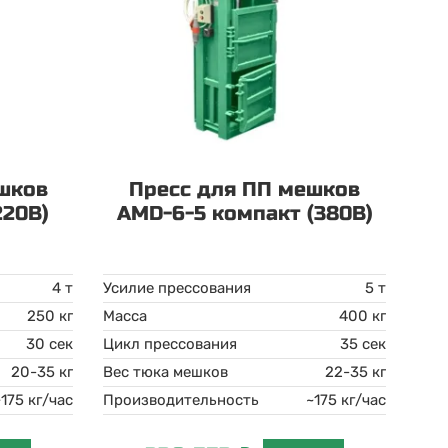
шков
Пресс для ПП мешков
220В)
AMD-6-5 компакт (380В)
4 т
Усилие прессования
5 т
250 кг
Масса
400 кг
30 сек
Цикл прессования
35 сек
20-35 кг
Вес тюка мешков
22-35 кг
~175 кг/час
Производительность
~175 кг/час