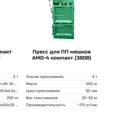
пакт
Пресс для ПП мешков
)
AMD-4 компакт (380В)
2 т
Усилие прессования
4 т
1,5 кВт,16 А 220 В
Масса
250 кг
200x64,5x42 см ВхШхГ
Цикл прессования
30 сек
250 кг
Вес тюка мешков
20-35 кг
40x50x35 см
Производительность
~175 кг/час