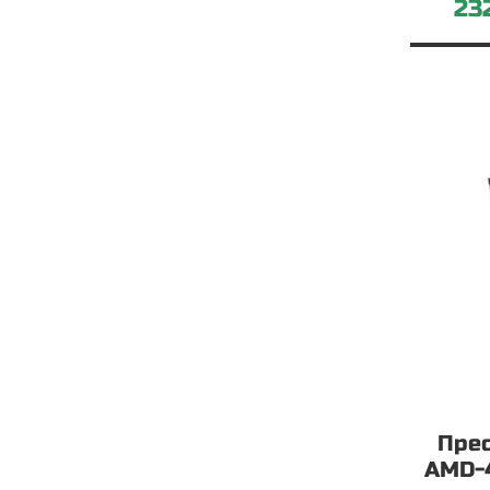
23
Пре
AMD-4