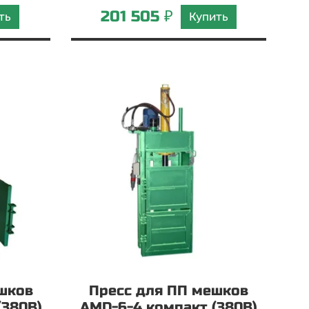
201 505 ₽
ть
Купить
шков
Пресс для ПП мешков
(380В)
AMD-6-4 компакт (380В)