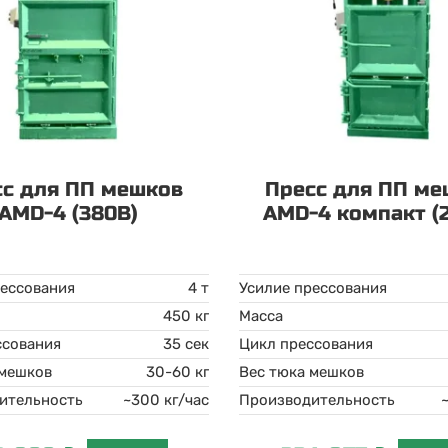
сс для ПП мешков
Пресс для ПП ме
AMD-4 (380В)
AMD-4 компакт (
рессования
4 т
Усилие прессования
450 кг
Масса
ссования
35 сек
Цикл прессования
 мешков
30-60 кг
Вес тюка мешков
ительность
~300 кг/час
Производительность