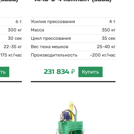
6 т
Усилие прессования
4 т
300 кг
Масса
350 кг
30 сек
Цикл прессования
35 сек
22-35 кг
Вес тюка мешков
25-40 кг
~175 кг/час
Производительность
~200 кг/час
231 834 ₽
ить
Купить