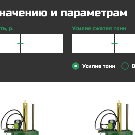
азначению и параметрам
ь, р.
Усилие сжатия тонн
Усилие тонн
В