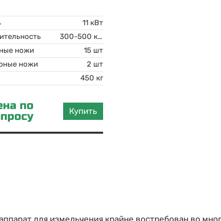
ь
11 кВт
ительность
300-500 кВт
ные ножи
15 шт
рные ножи
2 шт
450 кг
ена по
Купить
апросу
аппарат для измельчения крайне востребован во мно