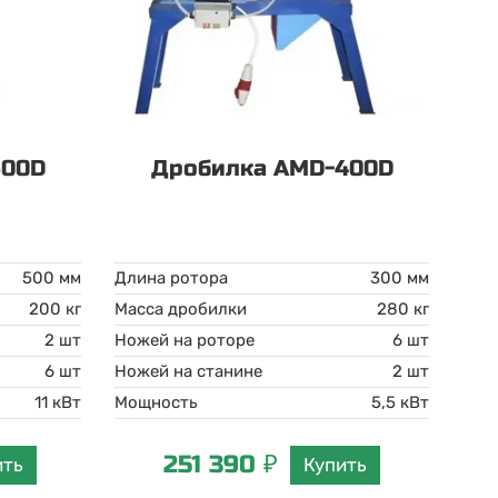
600D
Дробилка AMD-400D
500 мм
Длина ротора
300 мм
200 кг
Масса дробилки
280 кг
2 шт
Ножей на роторе
6 шт
6 шт
Ножей на станине
2 шт
11 кВт
Мощность
5,5 кВт
251 390 ₽
ить
Купить