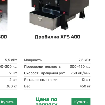
300
Дробилка XFS 400
5,5 кВт
Мощность
7,5 кВт
200-300 кг/ч
Производительность
300-450 кг/ч
9 шт
Скорость вращения ротора
730 об/мин
2 шт
Ротационные ножи
12 шт
380 кг
Вес
450 кг
Цена по
Купить
Купить
запросу