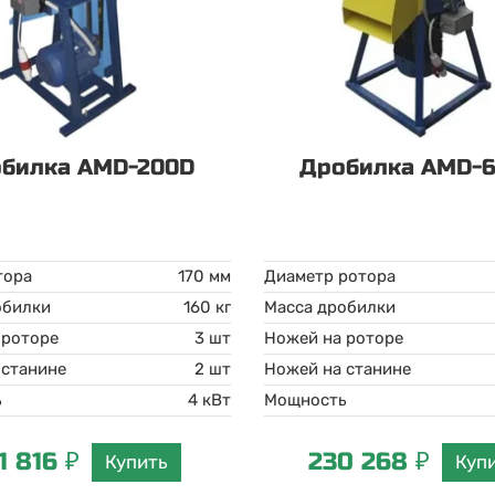
билка AMD-200D
Дробилка AMD-
тора
170 мм
Диаметр ротора
обилки
160 кг
Масса дробилки
 роторе
3 шт
Ножей на роторе
 станине
2 шт
Ножей на станине
ь
4 кВт
Мощность
1 816 ₽
230 268 ₽
Купить
Куп