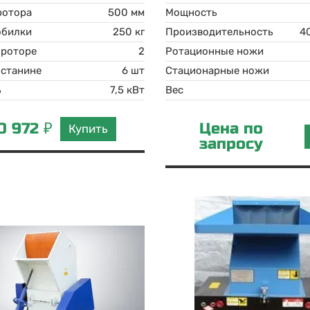
ротора
500 мм
Мощность
обилки
250 кг
Производительность
 роторе
2
Ротационные ножи
 станине
6 шт
Стационарные ножи
ь
7,5 кВт
Вес
0 972 ₽
Цена по
Купить
запросу