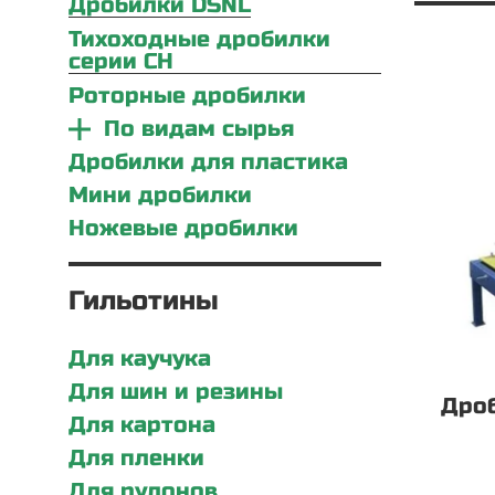
Дробилки DSNL
Тихоходные дробилки
серии CH
Роторные дробилки
По видам сырья
Дробилки для пластика
Мини дробилки
Ножевые дробилки
Гильотины
Для каучука
Для шин и резины
Дро
Для картона
Для пленки
Для рулонов