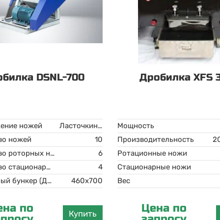
обилка DSNL-700
Дробилка XFS 
ение ножей
Ласточкин хвост
Мощность
во ножей
10
Производительность
Количество роторных ножей
6
Ротационные ножи
Количество стационарных ножей
4
Стационарные ножи
Загрузочный бункер (ДхШ)
460x700
Вес
ена по
Цена по
Купить
апросу
запросу