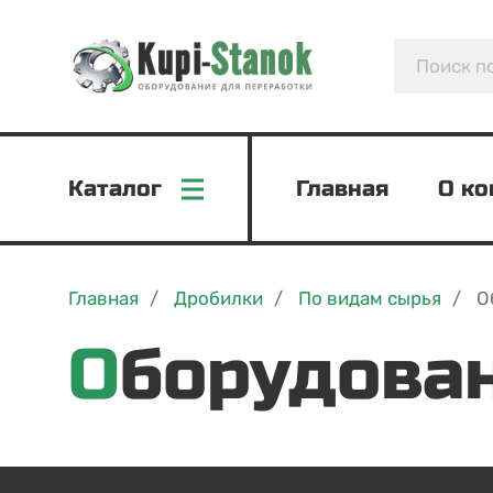
Каталог
Главная
О к
Главная
Дробилки
По видам сырья
О
Оборудова