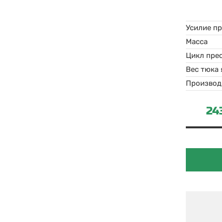
Усилие п
Масса
Цикл пре
Вес тюка
Производ
24