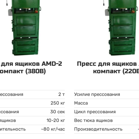
 для ящиков AMD-2
Пресс для ящиков
омпакт (380В)
компакт (220
рессования
2 т
Усилие прессования
250 кг
Масса
ссования
30 сек
Цикл прессования
 ящиков
10-20 кг
Вес тюка ящиков
ительность
~80 кг/час
Производительность