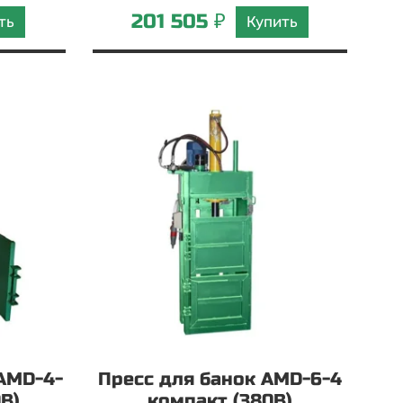
201 505 ₽
ть
Купить
AMD-4-
Пресс для банок AMD-6-4
В)
компакт (380В)