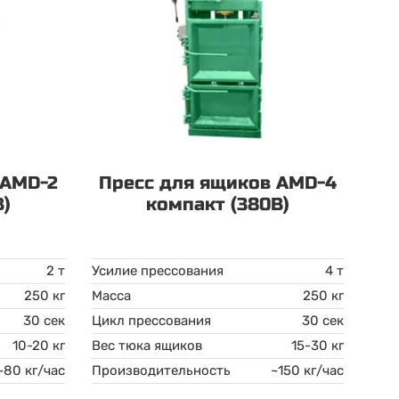
 AMD-2
Пресс для ящиков AMD-4
В)
компакт (380В)
2 т
Усилие прессования
4 т
250 кг
Масса
250 кг
30 сек
Цикл прессования
30 сек
10-20 кг
Вес тюка ящиков
15-30 кг
~80 кг/час
Производительность
~150 кг/час