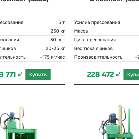
рессования
5 т
Усилие прессования
250 кг
Масса
ссования
30 сек
Цикл прессования
 ящиков
20-35 кг
Вес тюка ящиков
ительность
~175 кг/час
Производительность
~
3 771 ₽
228 472 ₽
Купить
Куп