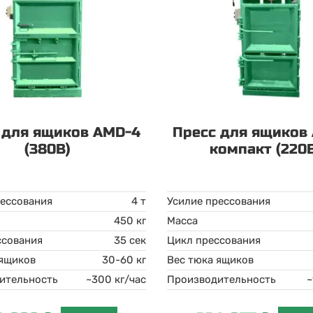
 для ящиков AMD-4
Пресс для ящиков
(380В)
компакт (220
рессования
4 т
Усилие прессования
450 кг
Масса
ссования
35 сек
Цикл прессования
 ящиков
30-60 кг
Вес тюка ящиков
ительность
~300 кг/час
Производительность
~