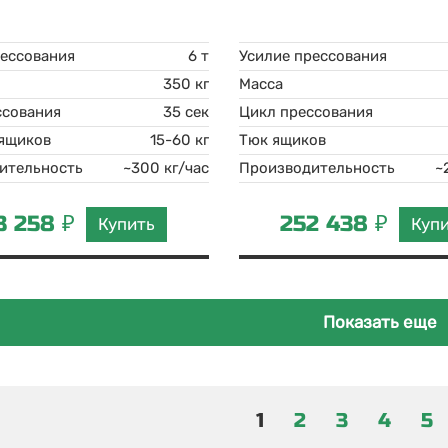
рессования
6 т
Усилие прессования
350 кг
Масса
ссования
35 сек
Цикл прессования
 ящиков
15-60 кг
Тюк ящиков
ительность
~300 кг/час
Производительность
~
3 258 ₽
252 438 ₽
Купить
Куп
Показать еще
1
2
3
4
5