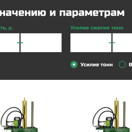
азначению и параметрам
ь, р.
Усилие сжатия тонн
Усилие тонн
В