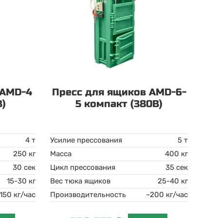
 AMD-4
Пресс для ящиков AMD-6-
В)
5 компакт (380В)
4 т
Усилие прессования
5 т
250 кг
Масса
400 кг
30 сек
Цикл прессования
35 сек
15-30 кг
Вес тюка ящиков
25-40 кг
150 кг/час
Производительность
~200 кг/час