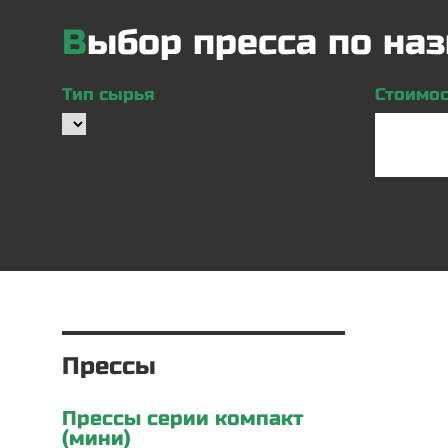
Выбор пресса по н
Тип сырья
Стоимост
Прессы
Прессы серии компакт
(мини)