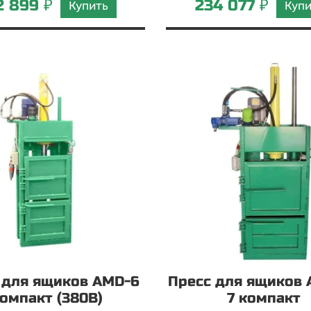
2 899 ₽
234 077 ₽
Купить
Куп
 для ящиков AMD-6
Пресс для ящиков 
омпакт (380В)
7 компакт